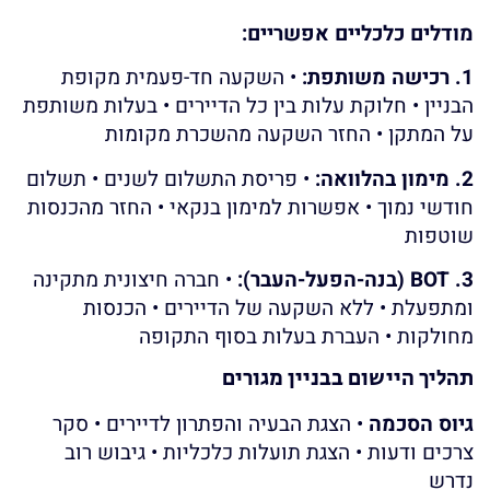
מודלים כלכליים אפשריים:
1. רכישה משותפת:
• השקעה חד-פעמית מקופת
הבניין • חלוקת עלות בין כל הדיירים • בעלות משותפת
על המתקן • החזר השקעה מהשכרת מקומות
2. מימון בהלוואה:
• פריסת התשלום לשנים • תשלום
חודשי נמוך • אפשרות למימון בנקאי • החזר מהכנסות
שוטפות
3. BOT (בנה-הפעל-העבר):
• חברה חיצונית מתקינה
ומתפעלת • ללא השקעה של הדיירים • הכנסות
מחולקות • העברת בעלות בסוף התקופה
תהליך היישום בבניין מגורים
גיוס הסכמה
• הצגת הבעיה והפתרון לדיירים • סקר
צרכים ודעות • הצגת תועלות כלכליות • גיבוש רוב
נדרש