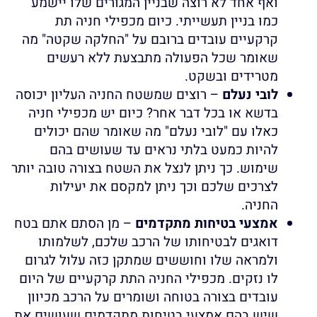
ואף אחד לא רוצה שבניין המגורים שלו יישמע
כמו בניין תעשייתי. כיום מכפילי חניה תת
קרקעיים עובדים ברובם על "החלקה שקטה" מה
שאומר שכל הפעולה מתבצעת ללא רעשים
מטרידים ובשקט.
לובי נעלם
– רוצים שמשטח החניה העליון יכוסה
בדשא או בכל דבר אחר? כיום יש מכפילי חניה
כאלו עם "לובי נעלם" מה שאומר שהם יכולים
להיות כמעט בלתי נראים עד שעושים בהם
שימוש. כך ניתן לנצל את השטח בצורה טובה יותר
לצרכים שלכם וכך ניתן למקסם את יעילות
החניה.
אמצעי בטיחות מתקדמים
– מן הסתם אתם בטח
דואגים לבטיחותו של הרכב שלכם, לשלמותו
ולמראה שלו וחוששים שמתקן כזה עלול לגרום
לו נזקים. מכפילי החניה התת קרקעיים של היום
עובדים בצורה בטוחה ושומרים על הרכב מכיוון
שיש בהם אמצעי בטיחות מתקדמים שעושים את