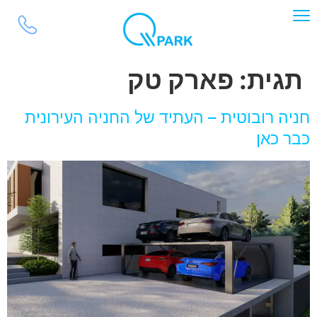
לתוכן
תגית:
פארק טק
חניה רובוטית – העתיד של החניה העירונית
כבר כאן